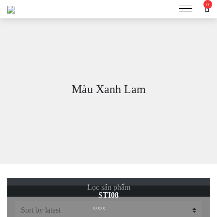
0
Màu Xanh Lam
Lọc sản phẩm
STI08