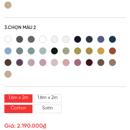
3.CHỌN MÀU 2
1.6m x 2m
1.8m x 2m
Cotton
Satin
2.190.000
₫