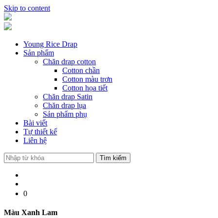
Skip to content
Young Rice Drap
Sản phẩm
Chăn drap cotton
Cotton chần
Cotton màu trơn
Cotton họa tiết
Chăn drap Satin
Chăn drap lụa
Sản phẩm phụ
Bài viết
Tự thiết kế
Liên hệ
0
Màu Xanh Lam