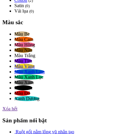
Cotton
(2)
Satin
(0)
Vải lụa
(0)
Màu sắc
Màu Be
Màu Cam
Màu Hồng
Màu Nâu
Màu Trắng
Màu Tím
Màu Vàng
Màu Xanh Lam
Màu Xanh Lục
Màu Xám
Màu Đen
Màu Đỏ
Xanh Dương
Xóa hết
Sản phẩm nổi bật
Ruột gối nằm lông vũ nhân tạo