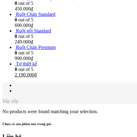
0
out of 5
450.000
₫
Ruột Chăn Standard
0
out of 5
690.000
₫
Ruột gối Standard
0
out of 5
249.000
₫
Ruột Chăn Premium
0
out of 5
990.000
₫
Tự thiết kế
0
out of 5
2.190.000
₫
Sắp xếp:
No products were found matching your selection.
Chưa có sản phẩm nào trong giỏ.
Liên hệ