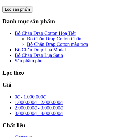
Lọc sản phẩm
Danh mục sản phẩm
Bộ Chăn Drap Cotton Hoạ Tiết
Bộ Chăn Drap Cotton Chần
Bộ Chăn Drap Cotton màu trơn
Bộ Chăn Drap Lụa Modal
Bộ Chăn Drap Lụa Satin
Sản phẩm phụ
Lọc theo
Giá
0
₫
-
1.000.000
₫
1.000.000
₫
-
2.000.000
₫
2.000.000
₫
-
3.000.000
₫
3.000.000
₫
-
4.000.000
₫
Chất liệu