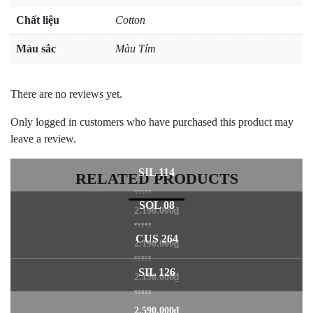
Chất liệu
Cotton
Màu sắc
Màu Tím
There are no reviews yet.
Only logged in customers who have purchased this product may
leave a review.
SIL 114
RELATED PRODUCTS
0
SOL 08
2.190.000
₫
out
of
5
0
CUS 264
2.190.000
₫
out
of
5
0
SIL 126
2.190.000
₫
out
of
5
0
2.590.000
₫
out